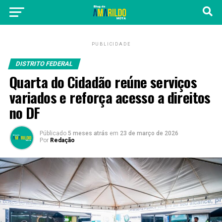
PUBLICIDADE
DISTRITO FEDERAL
Quarta do Cidadão reúne serviços
variados e reforça acesso a direitos
no DF
Públicado
5 meses atrás
em
23 de março de 2026
Por
Redação