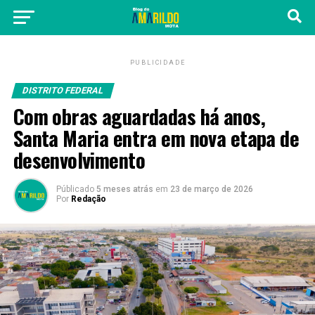
PUBLICIDADE
DISTRITO FEDERAL
Com obras aguardadas há anos,
Santa Maria entra em nova etapa de
desenvolvimento
Públicado
5 meses atrás
em
23 de março de 2026
Por
Redação