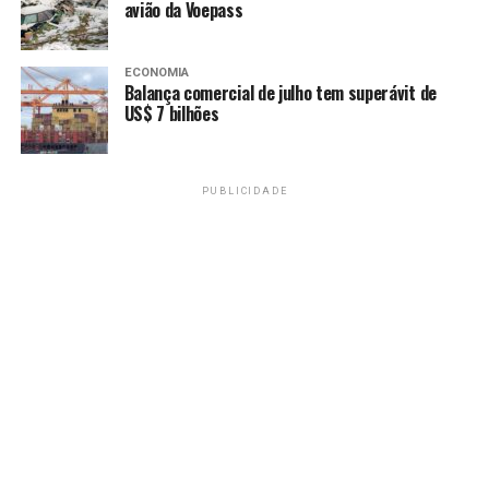
avião da Voepass
planejamento, presença do poder público e foco direto
na vida de quem mora ali.
ECONOMIA
Balança comercial de julho tem superávit de
US$ 7 bilhões
TAGS
PRÓXIMO
Quarta do Cidadão reúne serviços variados e reforça
acesso a direitos no DF
PUBLICIDADE
RECENTES
Arniqueira: da emancipação à transformação, uma
cidade que escreve seu futuro
Redação