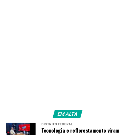
atendimentos às escolas do DF por meio do parque
educador”, destacou o presidente do Brasília Ambiental,
Rôney Nemer.
Professora do 2º ano do Ensino Fundamental na Escola
Classe 02 do Gama, Núbia Arruda ressaltou o valor
pedagógico da ação. “É importante a interação que eles
têm com a natureza, já que aqui é um ambiente
ecológico, e entre eles também. Tem muitas crianças
que não têm a oportunidade de ter um passeio. Aqui,
puderam vir gratuitamente em um projeto muito
bonito”, exaltou. “Quando eles entram em contato com
o meio ambiente, acho que eles têm a consciência de
cuidar, de tratar. Estão sendo instruídos a cuidar daquilo
que é deles”, arrematou a docente.
EM ALTA
DISTRITO FEDERAL
Tecnologia e reflorestamento viram