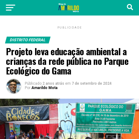
PUBLICIDADE
DISTRITO FEDERAL
Projeto leva educação ambiental a
crianças da rede pública no Parque
Ecológico do Gama
Públicado
2 anos atrás
em
7 de setembro de 2024
Por
Amarildo Mota