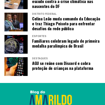
escudo contra a crise climática nas
nascentes do DF
DISTRITO FEDERAL
Celina Leão muda comando da Educação
e traz Thiago Peixoto para enfrentar
desafios da rede pública
ESPORTES
Familiares celebram legado de primeira
medalha paralímpica do Brasil
DESTAQUES
AGU se reúne com Discord e cobra
Fonte:
Agência Brasilia
proteção de crianças na plataforma
TAGS
PRÓXIMO
Novo campo society do Pôr do Sol recebe investimento
de R$ 1,7 milhão