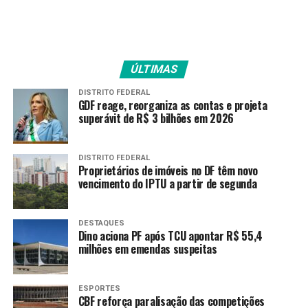
Hamamoto, com foco na improvisação em dança e
movimento consciente. As inscrições abrem neste
domingo (20) e seguem até 26 de abril, com aulas
presenciais no Sesc Taguatinga Norte.
ÚLTIMAS
As próximas oficinas serão lideradas por Márcia Duarte,
DISTRITO FEDERAL
Aline Sugai, Ava Scherdien e Marcelo Evelin, com
GDF reage, reorganiza as contas e projeta
assistência de Bruno Moreno, distribuídas entre os
superávit de R$ 3 bilhões em 2026
meses de maio, junho e julho.
Inscrições
DISTRITO FEDERAL
Proprietários de imóveis no DF têm novo
vencimento do IPTU a partir de segunda
As residências terão, cada uma, duração de oito a dez
dias e serão finalizadas com uma mostra aberta ao
público, revelando os caminhos percorridos durante os
DESTAQUES
Dino aciona PF após TCU apontar R$ 55,4
encontros. Além do Sesc Taguatinga Norte, o projeto
milhões em emendas suspeitas
prevê a utilização de outros espaços culturais do DF,
promovendo a descentralização e o acesso às práticas
artísticas.
ESPORTES
CBF reforça paralisação das competições