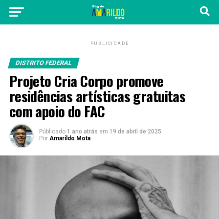
PUBLICIDADE
DISTRITO FEDERAL
Projeto Cria Corpo promove
residências artísticas gratuitas
com apoio do FAC
Públicado
1 ano atrás
em
19 de abril de 2025
Por
Amarildo Mota