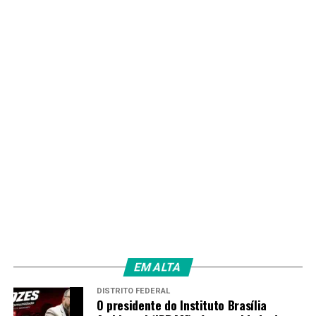
PRÓXIMO
Educação do DF: secretária detalha metas pedagógicas
e obras em escolas
RECENTES
GDF na Sua Porta transforma Ceilândia em central de
cidadania, saúde e oportunidades
Redação
EM ALTA
DISTRITO FEDERAL
O presidente do Instituto Brasília