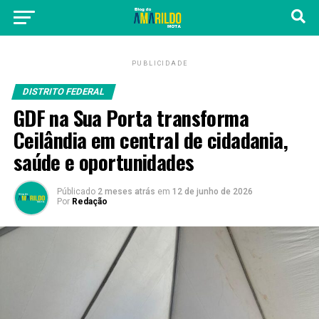
PUBLICIDADE
DISTRITO FEDERAL
GDF na Sua Porta transforma
Ceilândia em central de cidadania,
saúde e oportunidades
Públicado
2 meses atrás
em
12 de junho de 2026
Por
Redação