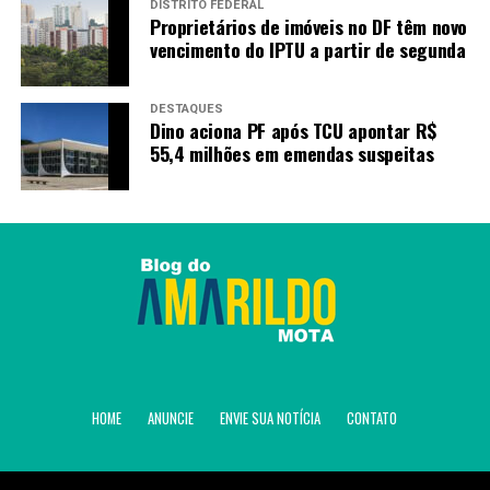
DISTRITO FEDERAL
RECENTES
Proprietários de imóveis no DF têm novo
Brazlândia terá novo batalhão da PMDF após assinatura
vencimento do IPTU a partir de segunda
de ordem de serviço
DESTAQUES
Dino aciona PF após TCU apontar R$
Redação
55,4 milhões em emendas suspeitas
HOME
ANUNCIE
ENVIE SUA NOTÍCIA
CONTATO