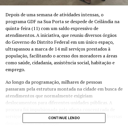
Depois de uma semana de atividades intensas, o
programa GDF na Sua Porta se despede de Ceilândia na
quinta-feira (11) com um saldo expressivo de
atendimentos. A iniciativa, que reuniu diversos órgãos
do Governo do Distrito Federal em um único espaço,
ultrapassou a marca de 14 mil serviços prestados à
população, facilitando o acesso dos moradores a áreas
como saúde, cidadania, assistência social, habitação e
emprego.
Ao longo da programação, milhares de pessoas
passaram pela estrutura montada na cidade em busca de
atendimentos que normalmente exigiriam
deslocamentos para diferentes unidades públicas. A
procura foi impulsionada pela oferta concentrada de
serviços gratuitos e pela praticidade de resolver diversas
CONTINUE LENDO
demandas em um só lugar.