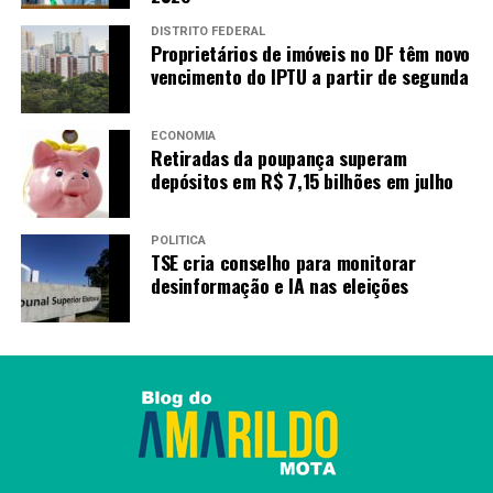
do Distrito Federal (IPEDF)
DISTRITO FEDERAL
Proprietários de imóveis no DF têm novo
Fonte:
Agência Brasilia
vencimento do IPTU a partir de segunda
ECONOMIA
TAGS
Retiradas da poupança superam
depósitos em R$ 7,15 bilhões em julho
PRÓXIMO
Agências do trabalhador têm mais de mil vagas abertas
nesta sexta-feira (29)
POLÍTICA
TSE cria conselho para monitorar
RECENTES
Desligamento programado de energia afetará o Paranoá
desinformação e IA nas eleições
nesta sexta-feira (29)
Amarildo Mota