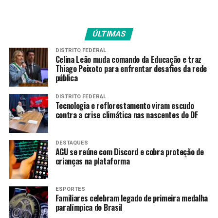
A contratação é predominantemente feita por
indicações de pessoas da própria empresa (62,7%) ou
externas (37,8%). Ferramentas digitais, como sites de
ÚLTIMAS
vagas (29%) e redes sociais (21,2%), ganharam espaço,
DISTRITO FEDERAL
mas métodos institucionais, como o Sine, têm baixa
Celina Leão muda comando da Educação e traz
adesão, com apenas 9,7% das empresas utilizando essa
Thiago Peixoto para enfrentar desafios da rede
pública
plataforma.
DISTRITO FEDERAL
Cerca de 43,5% das empresas relatam dificuldades para
Tecnologia e reflorestamento viram escudo
contratar, especialmente pela falta de candidatos
contra a crise climática nas nascentes do DF
qualificados (61,4%) e com experiência (52,9%). Funções
de vendedores, atendentes, motoristas e profissionais de
DESTAQUES
TI, por exemplo, são as mais difíceis de preencher,
AGU se reúne com Discord e cobra proteção de
indicando uma lacuna entre a formação disponível e as
crianças na plataforma
demandas do mercado.
Poucas empresas adotam práticas de inclusão e
ESPORTES
Familiares celebram legado de primeira medalha
diversidade. Apenas 17,6% possuem programas voltados
paralímpica do Brasil
para esses temas, iniciativas mais comuns em grandes