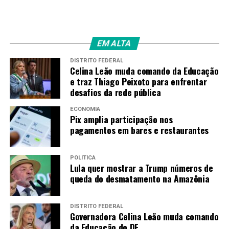
casos de feminicídios, no primeiro trimestre deste ano,
no DF e Entorno, chegou a cinco mortes. Duas a menos
do que as registradas no mesmo período de 2019. Mas,
EM ALTA
ainda entre janeiro e março de 2020, foram
contabilizados 3.856 registros de violência doméstica e
DISTRITO FEDERAL
Celina Leão muda comando da Educação
138 estupros.
e traz Thiago Peixoto para enfrentar
desafios da rede pública
* Com informações da Secretaria de Desenvolvimento
Social (Sedes/DF)
ECONOMIA
Pix amplia participação nos
Fonte:
Agência Brasilia
pagamentos em bares e restaurantes
POLÍTICA
Lula quer mostrar a Trump números de
TAGS
queda do desmatamento na Amazônia
PRÓXIMO
Saúde monitora Síndrome Inflamatória Multissistêmica
Pediátrica no DF – Agência Brasília
DISTRITO FEDERAL
Governadora Celina Leão muda comando
RECENTES
da Educação do DF