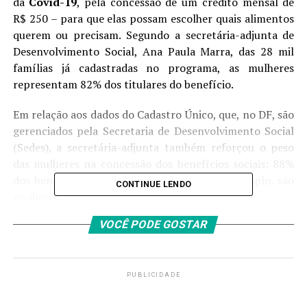
da
Covid-19
, pela concessão de um crédito mensal de
R$ 250 – para que elas possam escolher quais alimentos
querem ou precisam. Segundo a secretária-adjunta de
Desenvolvimento Social, Ana Paula Marra, das 28 mil
famílias já cadastradas no programa, as mulheres
representam 82% dos titulares do benefício.
Em relação aos dados do Cadastro Único, que, no DF, são
gerenciados pela Secretaria de Desenvolvimento Social
(Sedes), a secretária-adjunta também reforçou o peso
das mulheres na concessão dos benefícios sociais: 88%
dos beneficiários do DF Sem Miséria, por exemplo, são
CONTINUE LENDO
mulheres.
VOCÊ PODE GOSTAR
O programa atende as famílias em situação de extrema
pobreza no Distrito Federal. “Em todos os programas, a
prioridade é para a família mononuclear – e quando
colocamos assim é para não distinguir o gênero, mas por
PUBLICIDADE
sabermos que a maioria é a mulher que cuida dos filhos