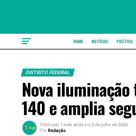
HOME
NOTÍCIAS
POLÍTICA
DISTRITO FEDERAL
Nova iluminação 
140 e amplia seg
Públicado
1 mês atrás
em
3 de julho de 2026
Por
Redação