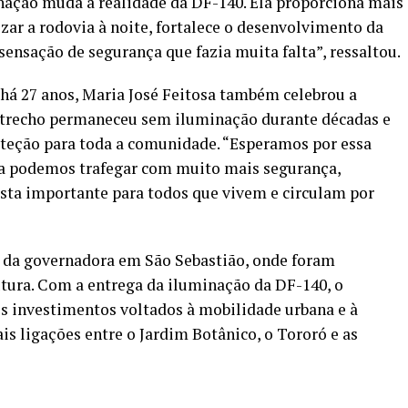
minação muda a realidade da DF-140. Ela proporciona mais
zar a rodovia à noite, fortalece o desenvolvimento da
ensação de segurança que fazia muita falta”, ressaltou.
há 27 anos, Maria José Feitosa também celebrou a
o trecho permaneceu sem iluminação durante décadas e
oteção para toda a comunidade. “Esperamos por essa
a podemos trafegar com muito mais segurança,
sta importante para todos que vivem e circulam por
 da governadora em São Sebastião, onde foram
utura. Com a entrega da iluminação da DF-140, o
s investimentos voltados à mobilidade urbana e à
is ligações entre o Jardim Botânico, o Tororó e as