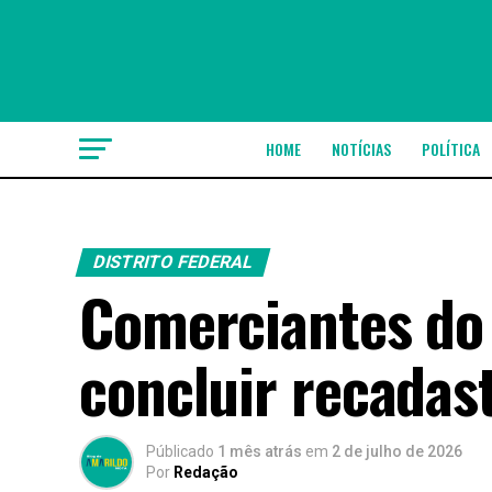
HOME
NOTÍCIAS
POLÍTICA
DISTRITO FEDERAL
Comerciantes do
concluir recadas
Públicado
1 mês atrás
em
2 de julho de 2026
Por
Redação