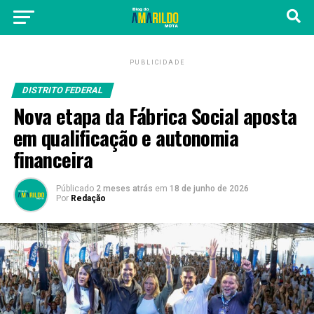
PUBLICIDADE
DISTRITO FEDERAL
Nova etapa da Fábrica Social aposta
em qualificação e autonomia
financeira
Públicado
2 meses atrás
em
18 de junho de 2026
Por
Redação