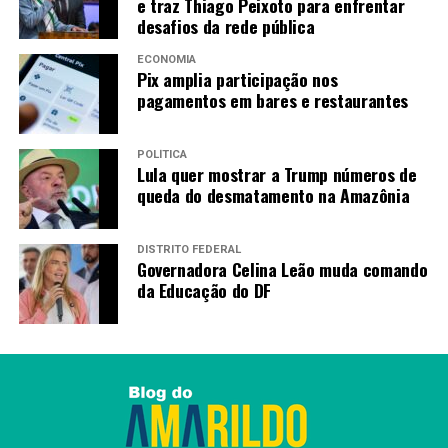
e traz Thiago Peixoto para enfrentar
desafios da rede pública
RECENTES
Assistência social bate recorde de atendimentos
durante edição do GDF na Sua Porta
ECONOMIA
Pix amplia participação nos
pagamentos em bares e restaurantes
Redação
POLÍTICA
Lula quer mostrar a Trump números de
queda do desmatamento na Amazônia
DISTRITO FEDERAL
Governadora Celina Leão muda comando
da Educação do DF