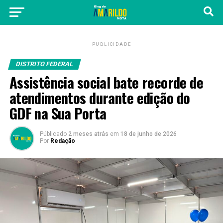
PUBLICIDADE
DISTRITO FEDERAL
Assistência social bate recorde de
atendimentos durante edição do
GDF na Sua Porta
Públicado
2 meses atrás
em
18 de junho de 2026
Por
Redação