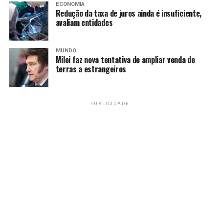
Nova etapa da Fábrica Social aposta em qualificação e
ECONOMIA
Redução da taxa de juros ainda é insuficiente,
autonomia financeira
avaliam entidades
RECENTES
Equipes do Cadastro Único recebem capacitação sobre
novas regras do BPC no DF
MUNDO
Milei faz nova tentativa de ampliar venda de
terras a estrangeiros
Redação
PUBLICIDADE