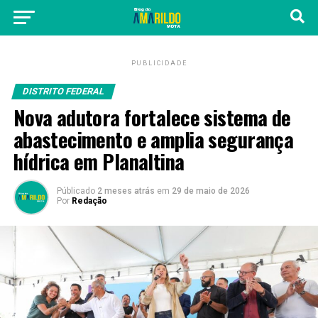
PUBLICIDADE
DISTRITO FEDERAL
Nova adutora fortalece sistema de
abastecimento e amplia segurança
hídrica em Planaltina
Públicado
2 meses atrás
em
29 de maio de 2026
Por
Redação