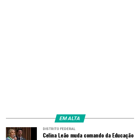
acompanhar o crescimento populacional da região
Norte do Distrito Federal.
TAGS
PRÓXIMO
GDF avança com obras de saneamento e leva mais
qualidade de vida à Estância Planaltina
RECENTES
DF entra no ranking dos estados que mais empregam
pessoas do Cadastro Único
Redação
EM ALTA
DISTRITO FEDERAL
Celina Leão muda comando da Educação