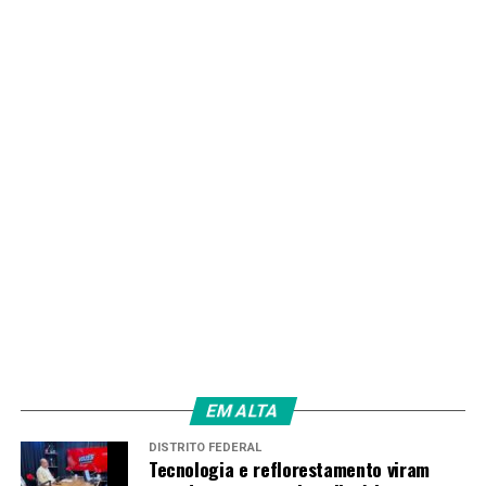
PRÓXIMO
Nova adutora fortalece sistema de abastecimento e
amplia segurança hídrica em Planaltina
RECENTES
Projeto leva ensino tecnológico às comunidades e
certifica 579 alunos no DF
Redação
EM ALTA
DISTRITO FEDERAL
Tecnologia e reflorestamento viram