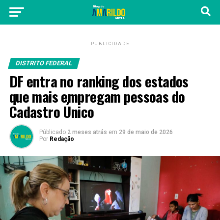
PUBLICIDADE
DISTRITO FEDERAL
DF entra no ranking dos estados
que mais empregam pessoas do
Cadastro Único
Públicado
2 meses atrás
em
29 de maio de 2026
Por
Redação