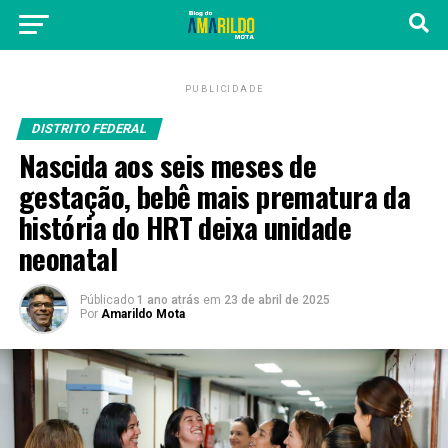
PUBLICIDADE
DISTRITO FEDERAL
Nascida aos seis meses de
gestação, bebê mais prematura da
história do HRT deixa unidade
neonatal
Públicado
1 ano atrás
em
23 de abril de 2025
Por
Amarildo Mota