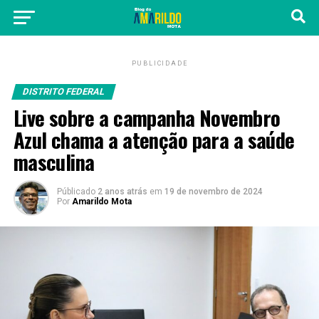
PUBLICIDADE
DISTRITO FEDERAL
Live sobre a campanha Novembro
Azul chama a atenção para a saúde
masculina
Públicado
2 anos atrás
em
19 de novembro de 2024
Por
Amarildo Mota