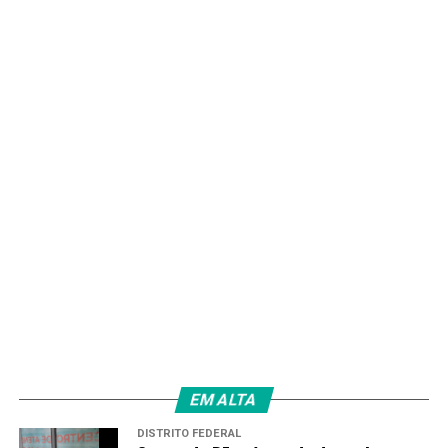
A desinformação e o preconceito são os maiores
obstáculos à doença, segundo o especialista. “Muitos
homens têm vergonha de falar que fizeram o exame de
próstata. Além do mito de que é doloroso. Em função
deste tabu, grande parte não procura voluntariamente
um especialista”, esclarece ele. “Este movimento de
incentivar a consulta normalmente parte das
companheiras e filhas.”
Diagnóstico
Segundo Braga, grande parte das cidades brasileiras não
possui aparelhagem necessária para realizar a checagem
da doença. “O básico para realizar o exame é o toque
retal e a dosagem do PSA (Antígeno Prostático
Específico). Estes dois testes são fundamentais e se
complementam para determinar a suspeita do câncer”,
EM ALTA
explicou ele.
DISTRITO FEDERAL