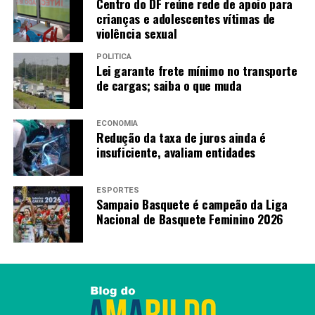
Centro do DF reúne rede de apoio para
“Na fase inicial, o indivíduo não apresenta nenhum
crianças e adolescentes vítimas de
sintoma, o que torna esta doença silenciosa e perigosa”,
violência sexual
advertiu Braga. “Na maioria dos casos, quando os
POLÍTICA
sintomas aparecem, a doença já está em estágio
Lei garante frete mínimo no transporte
avançado.”
de cargas; saiba o que muda
Hipertrofia, sangue
ECONOMIA
na urina, alteração
Redução da taxa de juros ainda é
na micção e dores
insuficiente, avaliam entidades
musculares são
Hipertrofia,
alguns sintomas que
sangue na
ESPORTES
se apresentam
Sampaio Basquete é campeão da Liga
quando a doença já
urina,
Nacional de Basquete Feminino 2026
está presente em
alteração
outras partes do
na micção
corpo, a chamada
metástase. “Estes
e dores
sintomas nem
musculares