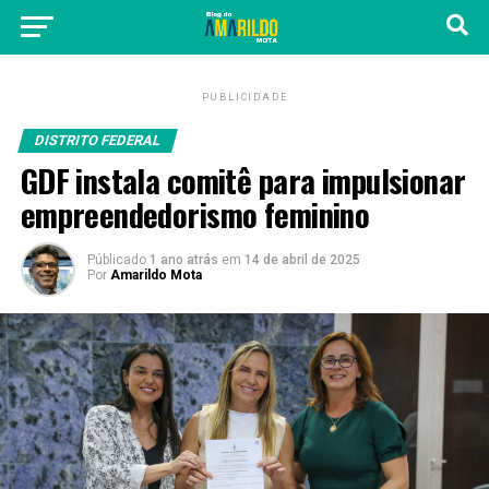
PUBLICIDADE
DISTRITO FEDERAL
GDF instala comitê para impulsionar
empreendedorismo feminino
Públicado
1 ano atrás
em
14 de abril de 2025
Por
Amarildo Mota