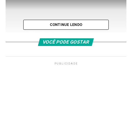
CONTINUE LENDO
VOCÊ PODE GOSTAR
PUBLICIDADE
“Uma pesquisa que o Sebrae [Serviço Brasileiro de Apoio
às Micro e Pequenas Empresas] fez apontou que o DF é
um lugar onde as mulheres querem empreender e mais
de 80% delas nunca sofreram nenhum tipo de