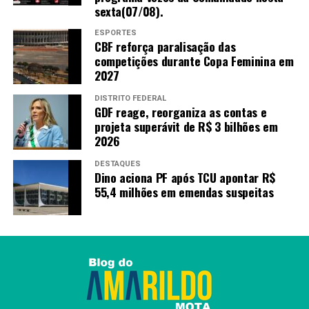
sexta(07/08).
TAGS
ESPORTES
CBF reforça paralisação das
PRÓXIMO
Alunos da Escola Classe 11 de Taguatinga atualizam
competições durante Copa Feminina em
caderneta de vacinação
2027
RECENTES
DISTRITO FEDERAL
UBS de Santa Maria terá estrutura moderna e
GDF reage, reorganiza as contas e
capacidade para 300 atendimentos diários
projeta superávit de R$ 3 bilhões em
2026
DESTAQUES
Amarildo Mota
Dino aciona PF após TCU apontar R$
55,4 milhões em emendas suspeitas