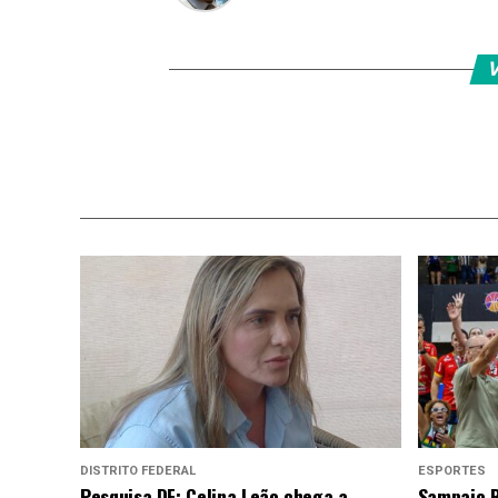
V
DISTRITO FEDERAL
ESPORTES
Pesquisa DF: Celina Leão chega a
Sampaio B