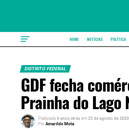
HOME
NOTÍCIAS
POLÍTICA
DISTRITO FEDERAL
GDF fecha comérc
Prainha do Lago 
Públicado
6 anos atrás
em
23 de agosto de 2020
Por
Amarildo Mota