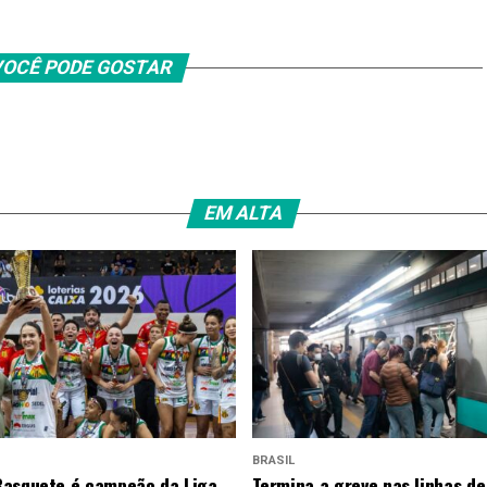
OCÊ PODE GOSTAR
EM ALTA
BRASIL
asquete é campeão da Liga
Termina a greve nas linhas de