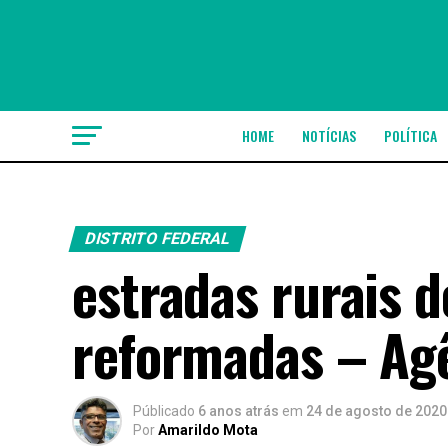
HOME
NOTÍCIAS
POLÍTICA
DISTRITO FEDERAL
estradas rurais 
reformadas – Agê
Públicado
6 anos atrás
em
24 de agosto de 2020
Por
Amarildo Mota