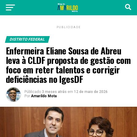
PUBLICIDADE
DISTRITO FEDERAL
Enfermeira Eliane Sousa de Abreu
leva à CLDF proposta de gestão com
foco em reter talentos e corrigir
deficiências no IgesDF
Públicado
3 meses atrás
em
12 de maio de 2026
Por
Amarildo Mota