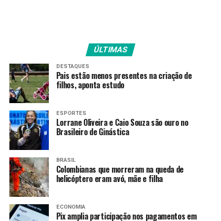
casos procurar atendimento é um passo importante
para fortalecer o sistema e garantir um cuidado mais
efetivo para todos”, complementa Francivaldo. Dessa
forma, buscar o atendimento correto ajuda a otimizar o
ÚLTIMAS
fluxo de pacientes e assegura que cada pessoa receba o
tratamento necessário, no local apropriado e no
DESTAQUES
Pais estão menos presentes na criação de
momento certo.
filhos, aponta estudo
Quando procurar a UPA
ESPORTES
– Parada
Lorrane Oliveira e Caio Souza são ouro no
Brasileiro de Ginástica
cardiorrespiratória;
– Dor no peito ou dor cardíaca;
– Falta de ar ou dificuldade para respirar;
BRASIL
Colombianas que morreram na queda de
– Convulsão;
helicóptero eram avó, mãe e filha
– Vômitos ou diarreias que não cessam;
– Vômitos com sangue;
ECONOMIA
– Dor abdominal, de moderada a grave;
Pix amplia participação nos pagamentos em