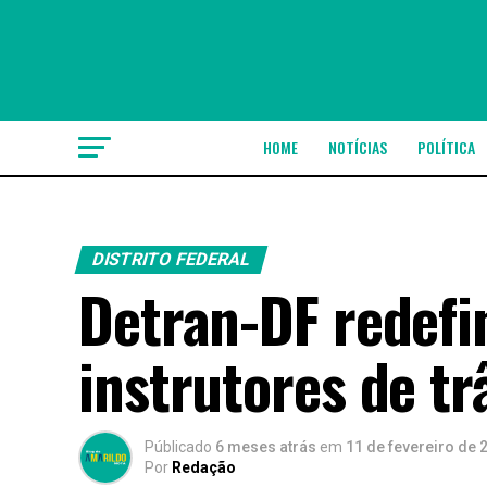
HOME
NOTÍCIAS
POLÍTICA
DISTRITO FEDERAL
Detran-DF redefi
instrutores de tr
Públicado
6 meses atrás
em
11 de fevereiro de 
Por
Redação