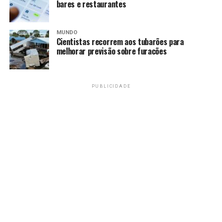
bares e restaurantes
Podem participar da eleição entidades sem fins lucrativos que atuem
na promoção e defesa dos direitos da pessoa idosa
MUNDO
Cientistas recorrem aos tubarões para
Calendário eleitoral
melhorar previsão sobre furacões
•
21/1:
Data limite para registro (apresentação de
documentação)
PUBLICIDADE
•
22/1:
Divulgação da relação das entidades habilitadas,
publicada no site da Sejus-DF
•
23/1:
Apresentação de impugnação
•
24/1:
Divulgação da análise das impugnações,
publicada no site da Sejus-DF
•
27/1:
Assembleia de eleição, às 14h, conduzida pela
comissão eleitoral em videoconferência, via Skype