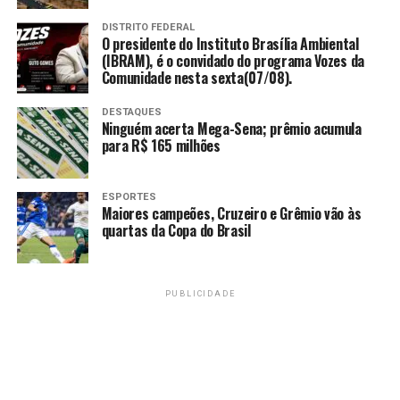
fogos de
Nascimento, reforça
artifício, eles
DISTRITO FEDERAL
o alerta e frisa que
O presidente do Instituto Brasília Ambiental
devem ser
os perigos da época
(IBRAM), é o convidado do programa Vozes da
manuseado
Comunidade nesta sexta(07/08).
atingem
apenas por
especialmente
adultos, e
DESTAQUES
idosos, crianças e
Ninguém acerta Mega-Sena; prêmio acumula
distante de
para R$ 165 milhões
pessoas com
áreas de
deficiência.
vegetação, de
residências e
ESPORTES
“Pais, tenham
Maiores campeões, Cruzeiro e Grêmio vão às
de animais”
atenção especial às
quartas da Copa do Brasil
crianças. No caso
J.
dos fogos de
Nascimento,
artifício, eles devem
PUBLICIDADE
segundo-
ser manuseado
tenente do
apenas por adultos,
Corpo de
e distante de áreas
Bombeiros
de vegetação, de
residências e de