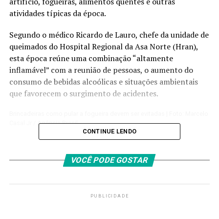
artifício, fogueiras, alimentos quentes e outras
atividades típicas da época.
Segundo o médico Ricardo de Lauro, chefe da unidade de
queimados do Hospital Regional da Asa Norte (Hran),
esta época reúne uma combinação “altamente
inflamável” com a reunião de pessoas, o aumento do
consumo de bebidas alcoólicas e situações ambientais
que favorecem o surgimento de acidentes.
Brincadeiras como pular a fogueira devem ser evitadas | Foto: Marcelo
Casal Jr / Agência Brasil
CONTINUE LENDO
“Apesar de esta não ser a época de maior número de
registros de queimaduras aqui no Hran, a quantidade de
VOCÊ PODE GOSTAR
pacientes queimados em termos absolutos tem
aumentado ao longo dos anos, principalmente
queimaduras provocadas por líquidos inflamáveis. Essas
PUBLICIDADE
queimaduras, independente de serem em época de
festas juninas, geralmente são mais intensas e mais