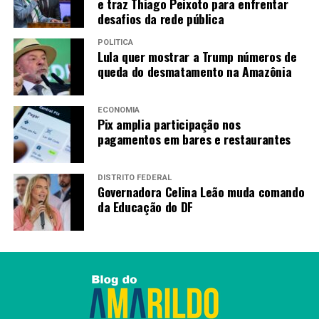
e traz Thiago Peixoto para enfrentar
desafios da rede pública
RECENTES
GDF aprova projeto que destrava regularização do
POLÍTICA
Trecho 2 de Vicente Pires
Lula quer mostrar a Trump números de
queda do desmatamento na Amazônia
Redação
ECONOMIA
Pix amplia participação nos
pagamentos em bares e restaurantes
DISTRITO FEDERAL
Governadora Celina Leão muda comando
da Educação do DF