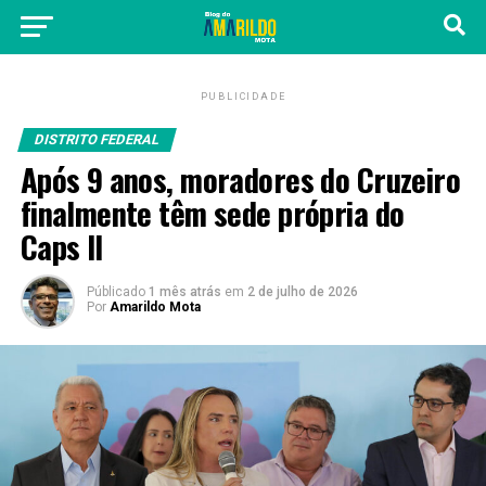
PUBLICIDADE
DISTRITO FEDERAL
Após 9 anos, moradores do Cruzeiro
finalmente têm sede própria do
Caps II
Públicado
1 mês atrás
em
2 de julho de 2026
Por
Amarildo Mota