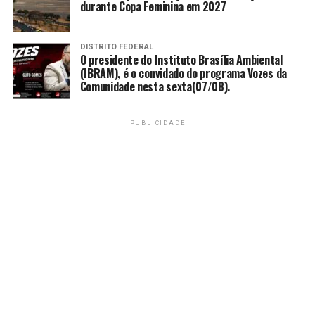
durante Copa Feminina em 2027
imediato e humanizado de mulheres em situação de
vulnerabilidade.
DISTRITO FEDERAL
“Queremos enviar uma mensagem muito clara: não
O presidente do Instituto Brasília Ambiental
toleraremos nenhuma forma de violência,
(IBRAM), é o convidado do programa Vozes da
Comunidade nesta sexta(07/08).
especialmente contra as mulheres. A festa deve ser um
espaço de liberdade e segurança para todos”, reforçou
Celina Leão.
PUBLICIDADE
A postura da governadora em exercício, indo a campo
acompanhar a estrutura de comando, reflete seu estilo
de gestão focado em resultados e proximidade com as
operações. A iniciativa reforça a imagem de uma
administração técnica, preocupada com o planejamento
detalhado e a eficiência na aplicação de recursos
públicos.
Com a estratégia montada, o DF se prepara para um
Carnaval que busca equilibrar a tradição da folia com um