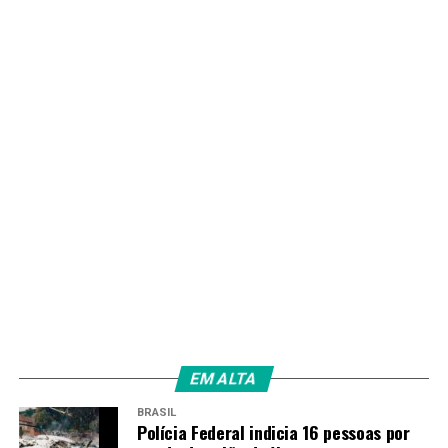
novo padrão de segurança pública, sob a liderança de
Celina Leão, que consolida, na prática, a prioridade
absoluta dada à proteção da população durante seu
exercício à frente do governo.
TAGS
PRÓXIMO
DF terá esquema especial de trânsito para blocos de
carnaval em diversas regiões
RECENTES
Com articulação de Celina Leão, DF aposta em
prevenção para garantir Carnaval tranquilo
Amarildo Mota
EM ALTA
BRASIL
Polícia Federal indicia 16 pessoas por