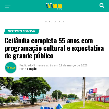
PUBLICIDADE
DISTRITO FEDERAL
Ceilândia completa 55 anos com
programação cultural e expectativa
de grande público
Públicado
5 meses atrás
em
21 de março de 2026
Por
Redação