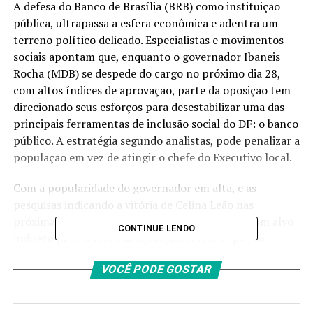
A defesa do Banco de Brasília (BRB) como instituição
pública, ultrapassa a esfera econômica e adentra um
terreno político delicado. Especialistas e movimentos
sociais apontam que, enquanto o governador Ibaneis
Rocha (MDB) se despede do cargo no próximo dia 28,
com altos índices de aprovação, parte da oposição tem
direcionado seus esforços para desestabilizar uma das
principais ferramentas de inclusão social do DF: o banco
público. A estratégia segundo analistas, pode penalizar a
população em vez de atingir o chefe do Executivo local.
Com a popularidade do governador em alta, e as
pesquisas indicando a vitória de Celina Leão nas
próximas eleições, o BRB parece ter se tornado um alvo
CONTINUE LENDO
indireto para setores da oposição. A tese é que, ao
enfraquecer ou criar crises em torno do banco, busca-se
VOCÊ PODE GOSTAR
minar um patrimônio administrado pelo governo, ainda
que os impactos recaiam diretamente sobre os cidadãos.
Essa movimentação ocorre em paralelo à pressão de