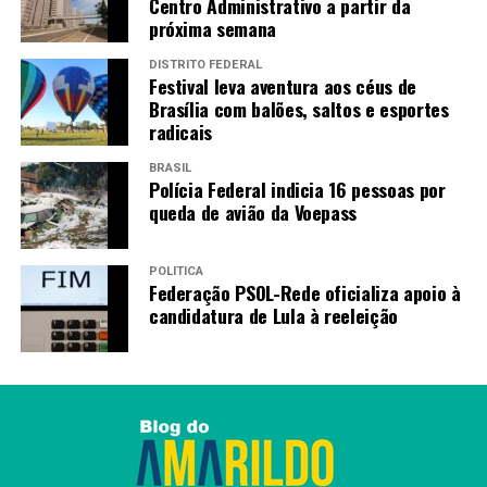
Centro Administrativo a partir da
tradições também contribui para a formação cidadã dos
próxima semana
estudantes.
DISTRITO FEDERAL
Festival leva aventura aos céus de
“Quando conhecemos outros costumes e outras formas
Brasília com balões, saltos e esportes
de viver, desenvolvemos mais respeito pelas diferenças e
radicais
aprendemos a conviver melhor com pessoas de
diferentes origens. Esse talvez seja um dos maiores
BRASIL
Polícia Federal indicia 16 pessoas por
ganhos que a educação pode proporcionar”, concluiu.
queda de avião da Voepass
TAGS
POLÍTICA
Federação PSOL-Rede oficializa apoio à
PRÓXIMO
candidatura de Lula à reeleição
GDF reforça assistência na área rural de São Sebastião
com nova UBS
RECENTES
O Alto Mangueiral ganhou um novo som nesta terça-
feira: o ronco dos tratores.