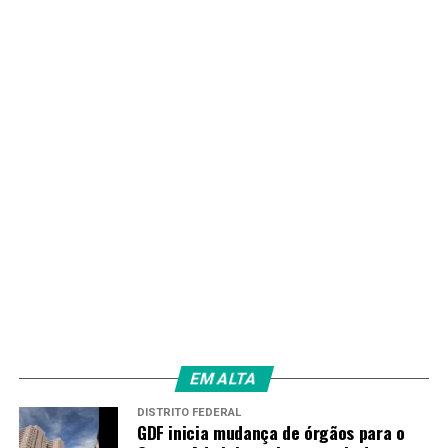
despertou o interesse por ações que valorizassem essa
herança cultural. “Durante muito tempo recebíamos
pedidos para ampliar esse vínculo com a cultura
japonesa. Quando surgiu a oportunidade da parceria, a
resposta foi extremamente positiva. Os estudantes
abraçaram a ideia, as famílias apoiaram, e a comunidade
passou a participar ainda mais da vida escolar. Hoje
percebemos uma escola muito mais dinâmica e
integrada”, destacou.
Natural de São Mateus, no Maranhão, mas moradora do
Distrito Federal desde os dois anos de idade, a diretora
ressalta que uma escola localizada na zona rural precisa
desenvolver projetos alinhados à realidade da população
que atende. Para ela, a criação do curso de japonês
reforça esse compromisso e amplia as oportunidades
EM ALTA
oferecidas aos jovens.
DISTRITO FEDERAL
GDF inicia mudança de órgãos para o
Na avaliação de Gabriel, a convivência com diferentes