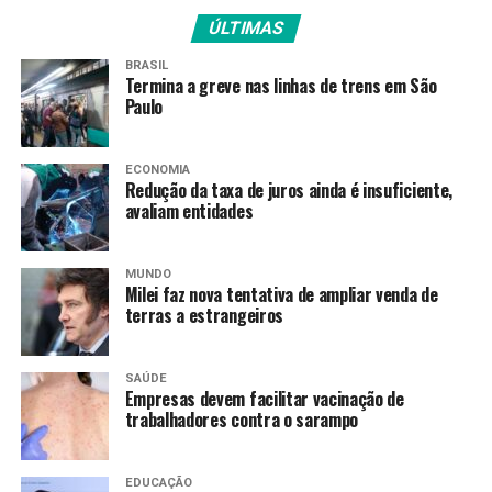
Dias (16 pontos) e Facundo Corvalán (15 pontos) para
ÚLTIMAS
garantir o triunfo e o título.
BRASIL
“Foi um desafio constante para todos nós. Foi uma
Termina a greve nas linhas de trens em São
Paulo
demonstração de nunca desistir, porque, para quem
trabalha, as oportunidades chegam. Permanecemos
juntos, unidos, mesmo nas adversidades. E esse time deu
ECONOMIA
uma demonstração de que mesmo nas derrotas,
Redução da taxa de juros ainda é insuficiente,
avaliam entidades
conseguiu se levantar. Esse time mereceu muito, o Minas
fez um belo trabalho também, mas hoje brigamos mais
no jogo e era para ter essa festa. Merecíamos ter essa
MUNDO
festa aqui no Pedrocão”, declarou Corvalán.
Milei faz nova tentativa de ampliar venda de
terras a estrangeiros
MVP! MVP! MVP!
SAÚDE
Empresas devem facilitar vacinação de
O primeiro título. O
trabalhadores contra o sarampo
primeiro MVP das Finais.
EDUCAÇÃO