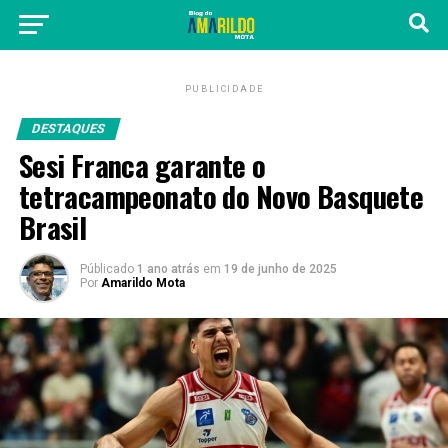
PUBLICIDADE
DESTAQUES
Sesi Franca garante o
tetracampeonato do Novo Basquete
Brasil
Públicado
1 ano atrás
em
19 de junho de 2025
Por
Amarildo Mota