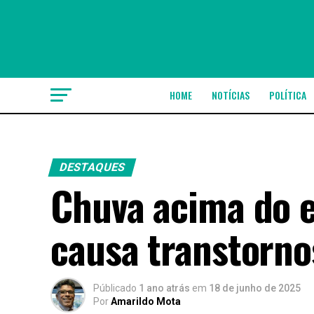
HOME
NOTÍCIAS
POLÍTICA
DESTAQUES
Chuva acima do e
causa transtorn
Públicado
1 ano atrás
em
18 de junho de 2025
Por
Amarildo Mota