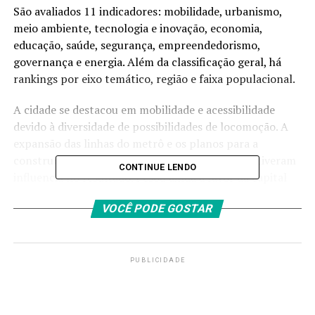
São avaliados 11 indicadores: mobilidade, urbanismo,
meio ambiente, tecnologia e inovação, economia,
educação, saúde, segurança, empreendedorismo,
governança e energia. Além da classificação geral, há
rankings por eixo temático, região e faixa populacional.
A cidade se destacou em mobilidade e acessibilidade
devido à diversidade de possibilidades de locomoção. A
expansão das linhas do metrô e os planos para a
construção de novos ramais nos próximos anos tiveram
CONTINUE LENDO
influencia no resultado. Pesou ainda a favor da capital
paulista os 400 quilômetros de ciclovias e a variedade de
VOCÊ PODE GOSTAR
destinos que podem ser acessados pelos aeroportos de
Congonhas e Guarulhos.
Em relação à tecnologia e inovação, a capital paulista
PUBLICIDADE
tem três parques tecnológicos e 11 incubadoras,
responsáveis por 4,1% dos empregos formais. A cidade
conta também com 85 pontos de acesso à internet por