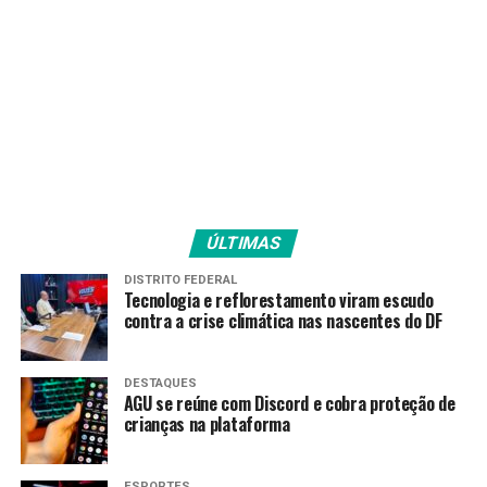
100 habitantes, sendo que 56,3% das conexões são de
banda larga com velocidade superior a 34 mb
(megabites).
Quase um terço dos empregos formais no município é
ocupado por profissionais com ensino superior.
Fonte:
Agência Brasil
ÚLTIMAS
DISTRITO FEDERAL
Tecnologia e reflorestamento viram escudo
contra a crise climática nas nascentes do DF
TAGS
PRÓXIMO
Ágatha e Duda são campeãs na Holanda
DESTAQUES
AGU se reúne com Discord e cobra proteção de
RECENTES
crianças na plataforma
Campeão Acreano pela 1ª vez, Galvez tem Série D pela
frente
ESPORTES