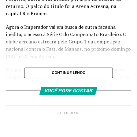
returno. O palco do título foi a Arena Acreana, na
capital Rio Branco.
Agora o Imperador vai em busca de outra façanha
inédita, o acesso à Série C do Campeonato Brasileiro. O
clube acreano estreará pelo Grupo 1 da competição
nacional contra o Fast, de Manaus, no próximo domingo
(20), na Arena Acreana.
No ano passado, o Galvez participou pela primeira vez
CONTINUE LENDO
da quarta divisão. Além disso, tem a experiência de já ter
disputado torneios como a Copa do Brasil (em nível
VOCÊ PODE GOSTAR
nacional) e a Copa Verde (em nível regional). No
Campeonato Estadual, antes do título deste ano, bateu
na trave em 2015, 2018 e 2019, quando foi vice-
campeão.
PUBLICIDADE
Galvez é uma equipe considerada jovem do futebol
brasileiro. Criada em 2011 pela Polícia Militar do Estado