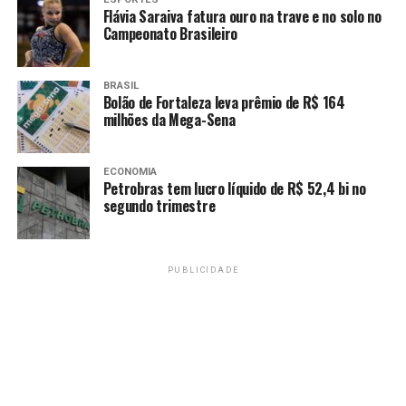
Flávia Saraiva fatura ouro na trave e no solo no
equipes do Novo Basquete Brasil devem ser
Campeonato Brasileiro
representadas também na Liga de Desenvolvimento.
Fonte:
Agência Brasil
BRASIL
Bolão de Fortaleza leva prêmio de R$ 164
milhões da Mega-Sena
TAGS
ECONOMIA
PRÓXIMO
Petrobras tem lucro líquido de R$ 52,4 bi no
SP prorroga por um mês isenção das contas de água
segundo trimestre
RECENTES
ATP divulga mudanças no calendário e confirma Finals
para novembro
PUBLICIDADE
Amarildo Mota