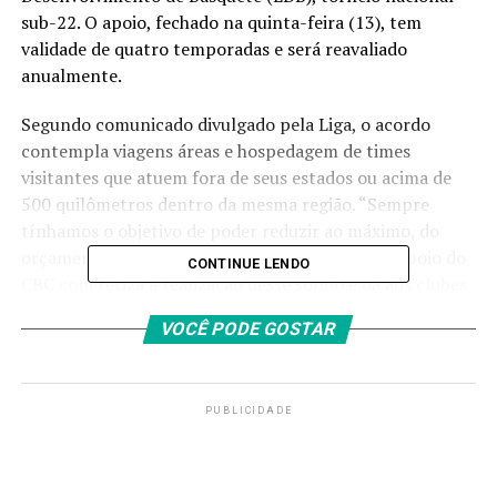
sub-22. O apoio, fechado na quinta-feira (13), tem
validade de quatro temporadas e será reavaliado
anualmente.
Segundo
comunicado
divulgado pela Liga, o acordo
contempla viagens áreas e hospedagem de times
visitantes que atuem fora de seus estados ou acima de
500 quilômetros dentro da mesma região. “Sempre
tínhamos o objetivo de poder reduzir ao máximo, do
orçamento dos times, os custos de logística. O apoio do
CONTINUE LENDO
CBC concretiza a realização desse sonho e dá aos clubes
totais condições para continuarmos com o NBB forte e
VOCÊ PODE GOSTAR
uma LDB ainda mais sólida no desenvolvimento dos
jovens atletas”, declarou o presidente da LNB, Nilo
Guimarães.
PUBLICIDADE
A Liga Nacional informou à
Agência Brasil
que o valor
total a ser empenhado no acordo ainda é levantado. Os
recursos do CBC são provenientes das loterias da Caixa