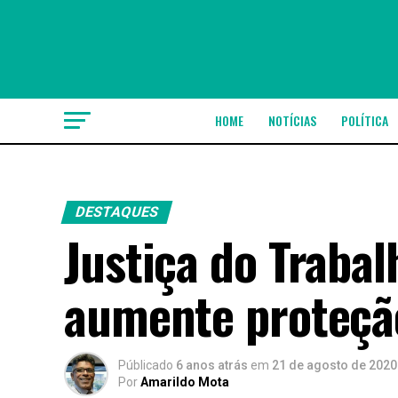
HOME
NOTÍCIAS
POLÍTICA
DESTAQUES
Justiça do Traba
aumente proteçã
Públicado
6 anos atrás
em
21 de agosto de 2020
Por
Amarildo Mota