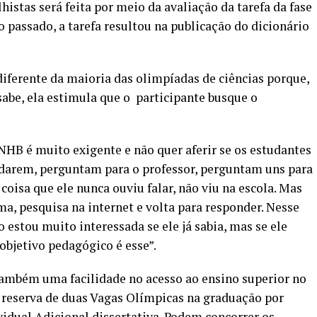
histas será feita por meio da avaliação da tarefa da fase
 passado, a tarefa resultou na publicação do
dicionário
diferente da maioria das olimpíadas de ciências porque,
 sabe, ela estimula que o participante busque o
HB é muito exigente e não quer aferir se os estudantes
udarem, perguntam para o professor, perguntam uns para
oisa que ele nunca ouviu falar, não viu na escola. Mas
rma, pesquisa na internet e volta para responder. Nesse
o estou muito interessada se ele já sabia, mas se ele
bjetivo pedagógico é esse”.
também uma facilidade no acesso ao ensino superior no
 reserva de duas Vagas Olímpicas na graduação por
idual Adicional dissertativa. Podem concorrer os