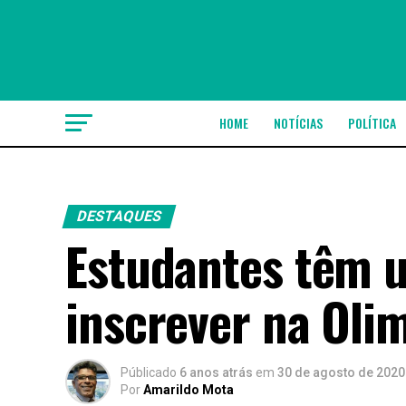
HOME
NOTÍCIAS
POLÍTICA
DESTAQUES
Estudantes têm 
inscrever na Oli
Públicado
6 anos atrás
em
30 de agosto de 2020
Por
Amarildo Mota