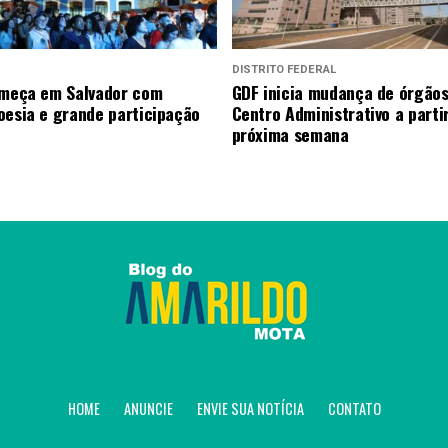
DISTRITO FEDERAL
omeça em Salvador com
GDF inicia mudança de órgãos
oesia e grande participação
Centro Administrativo a parti
próxima semana
HOME
ANUNCIE
ENVIE SUA NOTÍCIA
CONTATO