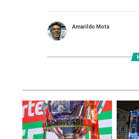
Amarildo Mota
V