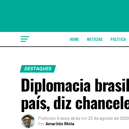
HOME
NOTÍCIAS
POLÍTICA
DESTAQUES
Diplomacia brasil
país, diz chancel
Públicado
6 anos atrás
em
23 de agosto de 2020
Por
Amarildo Mota