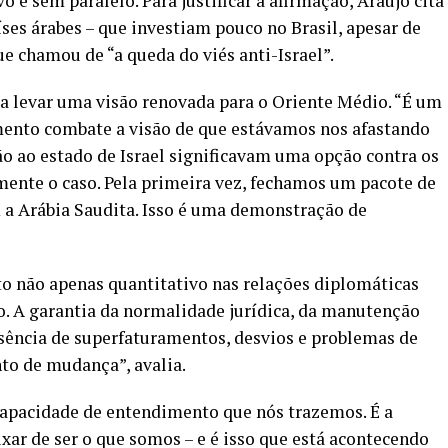
vo e sem paralelo. Para justificar a afirmação, Araújo cita
ses árabes – que investiam pouco no Brasil, apesar de
ue chamou de “a queda do viés anti-Israel”.
a levar uma visão renovada para o Oriente Médio. “É um
nto combate a visão de que estávamos nos afastando
ão ao estado de Israel significavam uma opção contra os
amente o caso. Pela primeira vez, fechamos um pacote de
 a Arábia Saudita. Isso é uma demonstração de
o não apenas quantitativo nas relações diplomáticas
o. A garantia da normalidade jurídica, da manutenção
usência de superfaturamentos, desvios e problemas de
to de mudança”, avalia.
capacidade de entendimento que nós trazemos. É a
ar de ser o que somos – e é isso que está acontecendo