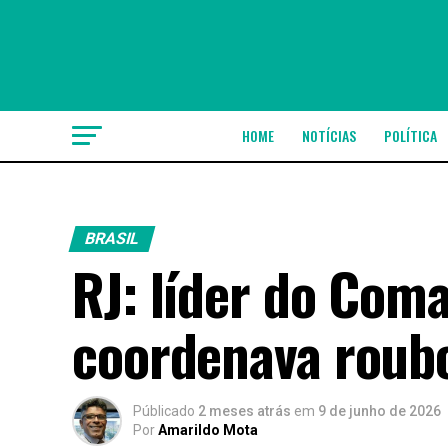
HOME
NOTÍCIAS
POLÍTICA
BRASIL
RJ: líder do Com
coordenava roubo
Públicado
2 meses atrás
em
9 de junho de 2026
Por
Amarildo Mota