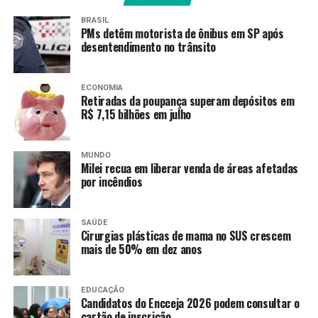
Sistema Anchieta-Imigrantes passa a ter pedágio
BRASIL
eletrônico
PMs detêm motorista de ônibus em SP após
desentendimento no trânsito
RECENTES
RJ: líder do Comando Vermelho que coordenava roubo de
cargas é preso
ECONOMIA
Retiradas da poupança superam depósitos em
R$ 7,15 bilhões em julho
Amarildo Mota
MUNDO
Milei recua em liberar venda de áreas afetadas
por incêndios
SAÚDE
Cirurgias plásticas de mama no SUS crescem
mais de 50% em dez anos
EDUCAÇÃO
Candidatos do Encceja 2026 podem consultar o
cartão de inscrição