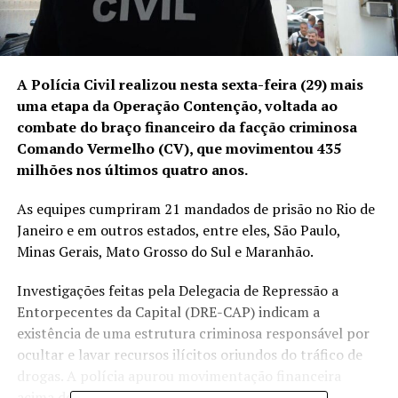
A Polícia Civil realizou nesta sexta-feira (29) mais
uma etapa da Operação Contenção, voltada ao
combate do braço financeiro da facção criminosa
Comando Vermelho (CV), que movimentou 435
milhões nos últimos quatro anos.
As equipes cumpriram 21 mandados de prisão no Rio de
Janeiro e em outros estados, entre eles, São Paulo,
Minas Gerais, Mato Grosso do Sul e Maranhão.
Investigações feitas pela Delegacia de Repressão a
Entorpecentes da Capital (DRE-CAP) indicam a
existência de uma estrutura criminosa responsável por
ocultar e lavar recursos ilícitos oriundos do tráfico de
drogas. A polícia apurou movimentação financeira
acima de R$ 435 milhões.