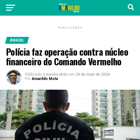
PUBLICIDADE
BRASIL
Polícia faz operação contra núcleo
financeiro do Comando Vermelho
Públicado
2 meses atrás
em
29 de maio de 2026
Por
Amarildo Mota