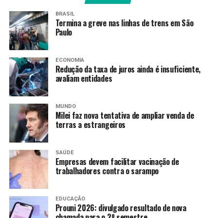
Ele não foi localizado pelas forças de segurança do
BRASIL
Estado, mas a mulher dele, Raquel Nunes dos Santos
Termina a greve nas linhas de trens em São
Mendonça, foi presa e encaminhada para um presídio do
Paulo
estado.
ECONOMIA
A ação é resultado de investigação da DRE-CAP, que
Redução da taxa de juros ainda é insuficiente,
identificou a estrutura criminosa com atuação dentro e
avaliam entidades
fora do estado, voltada à lavagem de dinheiro da facção
criminosa.
MUNDO
Milei faz nova tentativa de ampliar venda de
A denúncia foi apresentada pelo Grupo de Atuação
terras a estrangeiros
Especial de Combate ao Crime Organizado (Gaeco), do
Ministério Público estadual e os mandados de prisão e de
SAÚDE
busca e apreensão foram expedidos pela 1ª Vara
Empresas devem facilitar vacinação de
Criminal Especializada em Combate ao Crime
trabalhadores contra o sarampo
Organizado.
EDUCAÇÃO
Empresas de fachada
Prouni 2026: divulgado resultado de nova
chamada para o 2º semestre