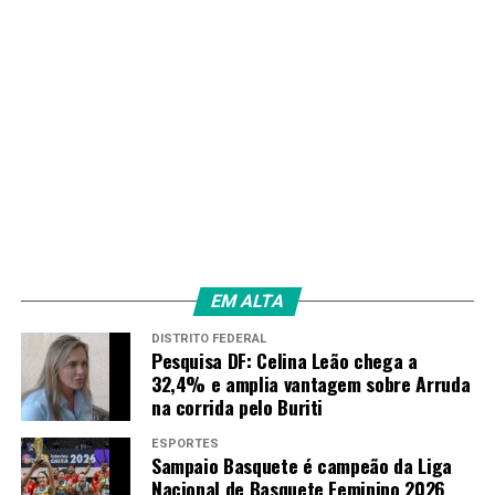
Fonte:
Agência Brasil
TAGS
PRÓXIMO
Mutirão do INSS em todo país acelera análise de
benefícios e perícias
RECENTES
Fintechs investigadas movimentaram R$ 26 bilhões em
operações atípicas
EM ALTA
Amarildo Mota
DISTRITO FEDERAL
Pesquisa DF: Celina Leão chega a
32,4% e amplia vantagem sobre Arruda
na corrida pelo Buriti
ESPORTES
Sampaio Basquete é campeão da Liga
Nacional de Basquete Feminino 2026