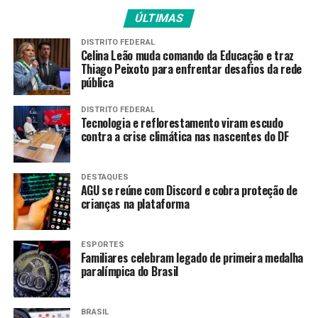
Santo Antônio de Jesus (34).
ÚLTIMAS
Ceará (19.477 vagas): Agência Conectada
DISTRITO FEDERAL
Fortaleza – Aldeota – Teleavaliação (640); Brejo
Celina Leão muda comando da Educação e traz
Thiago Peixoto para enfrentar desafios da rede
Santo (800); Camocim (106); Campos Sales (208);
pública
Crateús (528); Crato (1.817); Fortaleza – Centro
(740); Fortaleza – Centro-Oeste (2.895);
DISTRITO FEDERAL
Fortaleza – Jacarecanga (432); Fortaleza –
Tecnologia e reflorestamento viram escudo
contra a crise climática nas nascentes do DF
Parquelândia (1.065); Fortaleza – Sul (2.301);
Iguatu (920); Itapagé (272); Itapipoca (800);
Juazeiro do Norte (780); Maracanaú (1.276);
DESTAQUES
Quixadá (1.064); Senador Pompeu (432); Sobral
AGU se reúne com Discord e cobra proteção de
crianças na plataforma
(1.128); Tianguá (716); Ubajara (532) e Acaraú
(25).
Maranhão (822 vagas): São Bento (324); Timon
ESPORTES
Familiares celebram legado de primeira medalha
(396); Açailândia (18); São Luís – Cohab (45); São
paralímpica do Brasil
Luís – Deodoro (28) e São Luís – Bom Menino
(11).
BRASIL