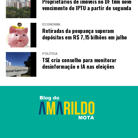
Proprietários de imóveis no DF têm novo
Fernandópolis (7); Marília (110) e São João da
vencimento do IPTU a partir de segunda
Boa Vista (41).
Sul (5.744)
ECONOMIA
Retiradas da poupança superam
depósitos em R$ 7,15 bilhões em julho
Paraná (4.375 vagas): Araucária (588); Colombo
(448); Curitiba- Cândido Lopes (2.352); Foz do
Iguaçu (544); Marechal Cândido Rondon (384);
POLÍTICA
TSE cria conselho para monitorar
Londrina (56) e Ponta Grossa (3).
desinformação e IA nas eleições
Rio Grande do Sul (1.219 vagas): Alvoradas (480);
Porto Alegre- Partenon (672) e Pelotas (67).
Santa Catarina (150 vagas): Blumenau (71) e
Itajaí (79).
Centro-Oeste (674)
Distrito Federal (232 vagas): Planaltina (50);
Taguatinga (122) e Asa Sul (60).