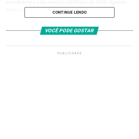
atendimento pela central telefônica do INSS, ligando
para o número 135, ou pelo portal
Meu INSS
.
CONTINUE LENDO
Confira a distribuição das vagas e os locais de
atendimento por região:
VOCÊ PODE GOSTAR
Nordeste (41.386)
PUBLICIDADE
Alagoas (2.219 vagas): Maceió – Jatiúca (1.558);
Palmeira dos Índios (426); Arapiraca (20); Maceió
– Tabuleiro do Martins (40); Maceió – Almirante
Álvaro Calheiros (20) e Maceió – Poço (155).
Bahia (4.459 vagas): Jequié (282); Santo Antônio
de Jesus (600); Feira de Santana (1.130); Agência
Conectada Eunápolis – Teleavaliação (45);
Brumado (30); Juazeiro (165); Paripiranga (50);
Paulo Afonso (640); Santa Maria da Vitória (20);
Irecê (576); Itabuna (170); Vitória da Conquista
(237); APS Digital – Governo Brasil na Rua (480) e