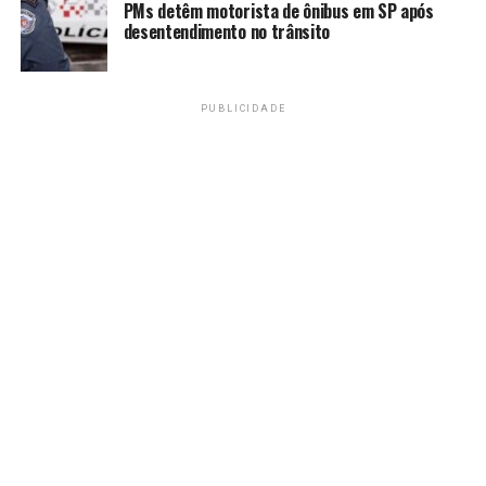
Paraíba (2.390 vagas): João Pessoa – Centro
PMs detêm motorista de ônibus em SP após
desentendimento no trânsito
(309); João Pessoa – Tambauzinho (1.551);
Campina Grande – Dinamérica (426) e Sousa
(104).
PUBLICIDADE
Pernambuco (4.459 vagas): Caruaru (1.380);
Garanhuns (90); Petrolina (362); Recife –
Encruzilhada (2.288); Serra Talhada (146); Recife
– Corredor do Bispo (168) e Caruaru (25).
Piauí (5.579 vagas): Floriano (337); Parnaíba
(1.790); Picos (568); São João do Piauí (200);
Teresina – Centro (300) e Teresina – Leste
(2.384).
Rio Grande do Norte (954 vagas): Alexandria
(104); Natal – Centro (700); Currais Novos (75) e
Santa Cruz (75).
Sergipe (1.027 vagas): Aracaju – Siqueira Campos
(1.012) e Lagarto (15).