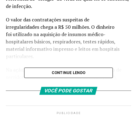
de infecção.
O valor das contratações suspeitas de
irregularidades chega a R$ 50 milhões. O dinheiro
foi utilizado na aquisição de insumos médico-
hospitalares básicos, respiradores, testes rápidos,
material informativo impresso e leitos em hospitais
particulares.
Na ação, mais de 150 policiais federais, com apoio de
CONTINUE LENDO
servidores da Controladoria-Geral da União (CGU),
cumprem 36 mandados de busca e apreensão em oito
VOCÊ PODE GOSTAR
estados – Amazonas, Bahia, Goiás, Minas Gerais, Rio
Grande do Sul, Pará, Roraima, Santa Catarina – e no
Distrito Federal. Os mandados foram expedidos pelo
Tribunal Regional Federal da 1ª Região.
PUBLICIDADE
Investigações