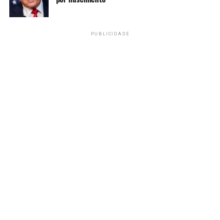
PRÓXIMO
Rodízio de veículos em SP será suspenso no feriado de
Corpus Christi
PUBLICIDADE
RECENTES
Em cinco dias, dois PMs do Rio morrem com tiros de
fuzil na cabeça
Amarildo Mota