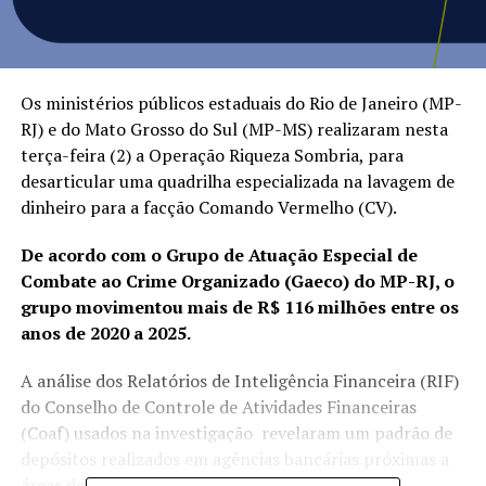
Os ministérios públicos estaduais do Rio de Janeiro (MP-
RJ) e do Mato Grosso do Sul (MP-MS) realizaram nesta
terça-feira (2) a Operação Riqueza Sombria, para
desarticular uma quadrilha especializada na lavagem de
dinheiro para a facção Comando Vermelho (CV).
De acordo com o Grupo de Atuação Especial de
Combate ao Crime Organizado (Gaeco) do MP-RJ, o
grupo movimentou mais de R$ 116 milhões entre os
anos de 2020 a 2025.
A análise dos Relatórios de Inteligência Financeira (RIF)
do Conselho de Controle de Atividades Financeiras
(Coaf) usados na investigação revelaram um padrão de
depósitos realizados em agências bancárias próximas a
áreas dominadas pelo Comando Vermelho,