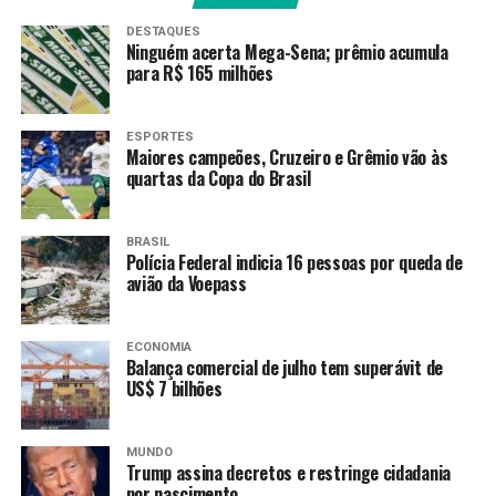
fachada utilizadas como “laranjas”
. Posteriormente,
DESTAQUES
os recursos eram redistribuídos e reinseridos no sistema
Ninguém acerta Mega-Sena; prêmio acumula
para R$ 165 milhões
financeiro formal, dificultando o rastreamento de sua
origem ilícita.
ESPORTES
A pedido do Gaeco, a Justiça expediu 18 mandados de
Maiores campeões, Cruzeiro e Grêmio vão às
busca e apreensão, que foram cumpridos com auxílio da
quartas da Copa do Brasil
Polícia Civil. A investigação foi iniciada a partir das
informações coletadas em uma operação realizada em
BRASIL
julho de 2020 na Comunidade do Tatão, em Anchieta,
Polícia Federal indicia 16 pessoas por queda de
Zona Norte do Rio. Na ação, os policiais apreenderam
avião da Voepass
drogas, rádios comunicadores, um simulacro de arma de
fogo e diversos comprovantes bancários.
ECONOMIA
Balança comercial de julho tem superávit de
Fonte:
Agência Brasil
US$ 7 bilhões
MUNDO
TAGS
Trump assina decretos e restringe cidadania
por nascimento