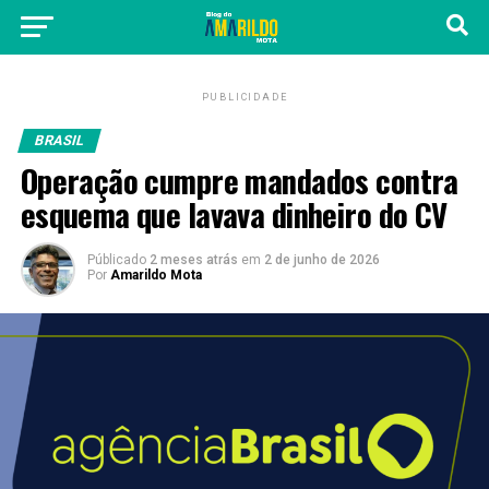
PUBLICIDADE
BRASIL
Operação cumpre mandados contra
esquema que lavava dinheiro do CV
Públicado
2 meses atrás
em
2 de junho de 2026
Por
Amarildo Mota