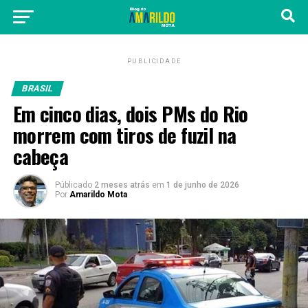
PUBLICIDADE
BRASIL
Em cinco dias, dois PMs do Rio
morrem com tiros de fuzil na
cabeça
Públicado
2 meses atrás
em
1 de junho de 2026
Por
Amarildo Mota