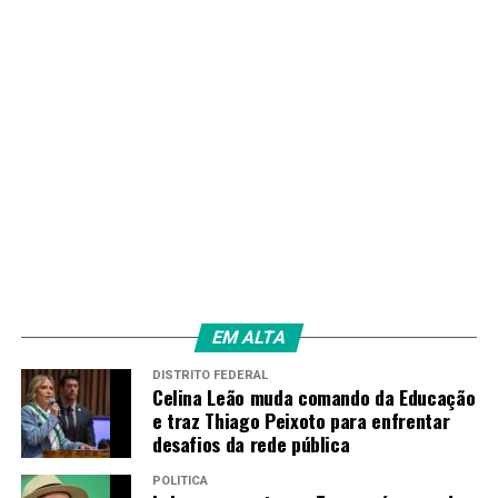
PRÓXIMO
Operação cumpre mandados contra esquema que lavava
dinheiro do CV
RECENTES
Governo paga R$ 12 mil a projetos para jovens em áreas
vulneráveis
Amarildo Mota
EM ALTA
DISTRITO FEDERAL
Celina Leão muda comando da Educação
e traz Thiago Peixoto para enfrentar
desafios da rede pública
POLÍTICA