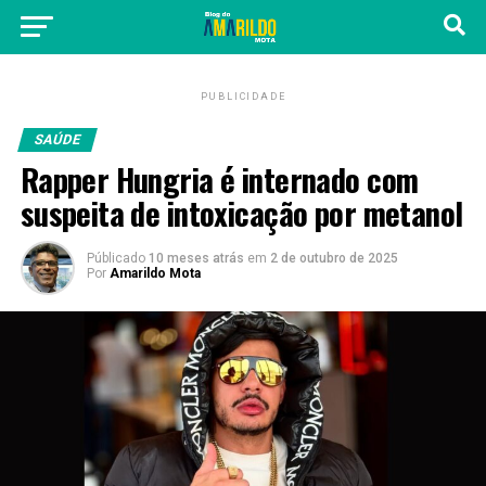
PUBLICIDADE
SAÚDE
Rapper Hungria é internado com
suspeita de intoxicação por metanol
Públicado
10 meses atrás
em
2 de outubro de 2025
Por
Amarildo Mota