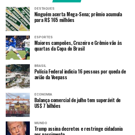
DESTAQUES
Ninguém acerta Mega-Sena; prêmio acumula
Amarildo Mota
para R$ 165 milhões
ESPORTES
Maiores campeões, Cruzeiro e Grêmio vão às
quartas da Copa do Brasil
BRASIL
Polícia Federal indicia 16 pessoas por queda de
avião da Voepass
ECONOMIA
Balança comercial de julho tem superávit de
US$ 7 bilhões
MUNDO
Trump assina decretos e restringe cidadania
por nascimento