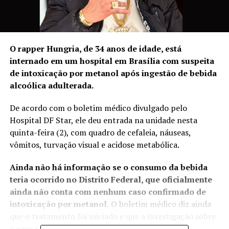
O rapper Hungria, de 34 anos de idade, está
internado em um hospital em Brasília com suspeita
de intoxicação por metanol após ingestão de bebida
alcoólica adulterada.
De acordo com o boletim médico divulgado pelo
Hospital DF Star, ele deu entrada na unidade nesta
quinta-feira (2), com quadro de cefaleia, náuseas,
vômitos, turvação visual e acidose metabólica.
Ainda não há informação se o consumo da bebida
teria ocorrido no Distrito Federal, que oficialmente
ainda não conta com nenhum caso confirmado de
intoxicação por metanol.
O boletim médico diz ainda
que o tratamento foi iniciado e que a investigação sobre
o caso segue.