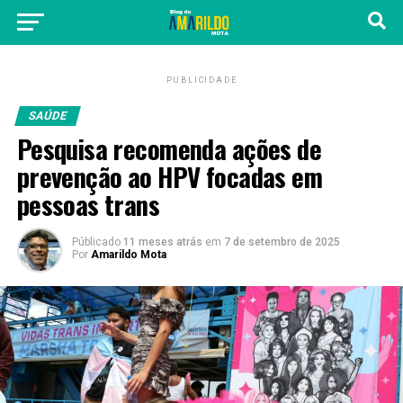
PUBLICIDADE
SAÚDE
Pesquisa recomenda ações de
prevenção ao HPV focadas em
pessoas trans
Públicado
11 meses atrás
em
7 de setembro de 2025
Por
Amarildo Mota