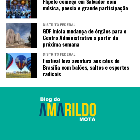
Flipelô começa em Salvador com
PRÓXIMO
música, poesia e grande participação
Brasil registra um caso de envenenamento a cada duas
horas
DISTRITO FEDERAL
RECENTES
GDF inicia mudança de órgãos para o
Rio inaugura hemocentro para atender população do
Centro Administrativo a partir da
interior do estado
próxima semana
DISTRITO FEDERAL
Festival leva aventura aos céus de
Amarildo Mota
Brasília com balões, saltos e esportes
radicais