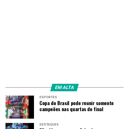
HPV é alta e de alto risco nessa população, mesmo que
numa amostra pequena, é importante que o Programa
Nacional de Imunização, o Ministério da Saúde, olhe
para isso, para incluir essas pessoas na vacinação contra
o HPV também”.
Atualmente, a vacina contra o HPV é oferecida pelo
Sistema Único de Saúde a todas as pessoas, entre os 9 e
14 anos. Depois disso, têm acesso à vacina apenas
pessoas que vivem com HIV, usuários de Prep, vítimas de
violência sexual e pacientes portadores de Papilomatose
Respiratória Recorrente.
EM ALTA
ESPORTES
Copa do Brasil pode reunir somente
Fonte:
Agência Brasil
campeões nas quartas de final
TAGS
DESTAQUES