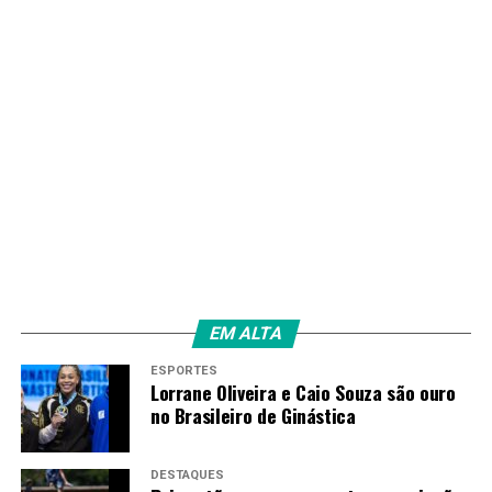
Segundo o pesquisador, a alternativa para esses
pacientes, muitas vezes, é o transplante de pulmão. Com
esse medicamento, é possível retirar pessoas da fila do
transplante e devolvê-las à vida ativa. “É um ganho em
quantidade e qualidade de vida — além de representar
uma forma mais racional de utilizar os recursos
públicos”.
O Ministério da Saúde informou à Agência Brasil que
a Comissão Nacional de Incorporação de
Tecnologias (Conitec) não recebeu, até o momento,
nenhuma solicitação para avaliação dessa
EM ALTA
tecnologia
. “A comissão é responsável por analisar as
evidências científicas, considerando aspectos como
ESPORTES
Lorrane Oliveira e Caio Souza são ouro
eficácia, efetividade e segurança”, diz a pasta, em nota.
no Brasileiro de Ginástica
Segundo o ministério, para pacientes com hipertensão
arterial pulmonar, o SUS oferece gratuitamente opções
DESTAQUES