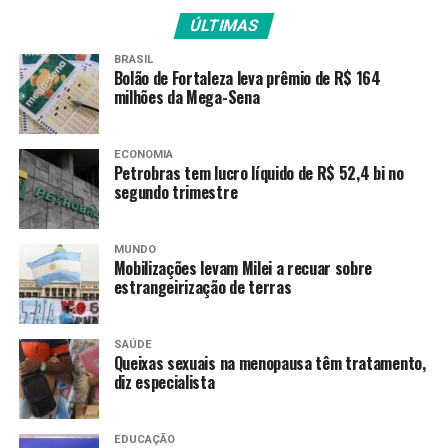
“O paciente não consegue andar, tem dificuldade para
ÚLTIMAS
tomar banho. O diagnóstico é demorado. A queixa inicial
é muito inespecífica, de falta de ar ao fazer um esforço.
BRASIL
Bolão de Fortaleza leva prêmio de R$ 164
Muitas doenças podem ter esse tipo de quadro. Ela
milhões da Mega-Sena
muitas vezes é confundida com outras doenças como
insuficiência cardíaca, doença pulmonar obstrutiva
crônica. O diagnóstico errado acaba retardando o tempo
ECONOMIA
Petrobras tem lucro líquido de R$ 52,4 bi no
que o paciente vai ser tratado”, explica o professor.
segundo trimestre
Tratamento de alto custo
MUNDO
Mobilizações levam Milei a recuar sobre
A nova medicação já foi aprovada pelo FDA e pelo EMA
estrangeirização de terras
(agências americana e europeia de medicamentos) e
milhares de pacientes já tomam esse medicamento, de
acordo com o pesquisador.
SAÚDE
Queixas sexuais na menopausa têm tratamento,
diz especialista
No Brasil, o medicamento obteve registro no fim de
2024 na Agência Nacional de Vigilância Sanitária
(Anvisa), mas ainda não foi incorporado ao Sistema
EDUCAÇÃO