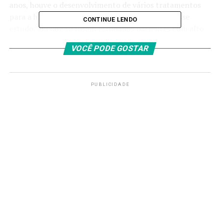
anos, houve o desenvolvimento de vários tratamentos
para a hipertensão pulmonar, mas não como nesse
CONTINUE LENDO
estudo, em que só foram estudados pacientes com alto
risco de morte. “O fármaco diminuiu em 76% a chance
VOCÊ PODE GOSTAR
de o paciente ser hospitalizado, transplantado ou
morrer da doença”, disse o pesquisador, que assina o
artigo com mais 15 cientistas europeus e norte-
americanos.
PUBLICIDADE
A hipertensão arterial pulmonar é uma condição
que acomete principalmente mulheres entre 40 e 50
anos de idade
e, se não tratada, pode ter uma
progressão que leva a uma sobrevida inferior à de muitos
tipos de câncer. A doença provoca sintomas como fadiga
extrema e falta de ar até mesmo em atividades simples,
levando à perda de qualidade de vida e ao isolamento
social. Estima-se em 5 mil o número de casos de
pacientes com essa doença no país.