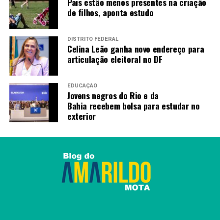
Pais estão menos presentes na criação
de tratamento com ambrisentana, bosentana, iloprosta,
de filhos, aponta estudo
selexipague, além da sildenafila, cuja conduta médica
segue o Protocolo Clínico e Diretrizes Terapêuticas.
DISTRITO FEDERAL
Celina Leão ganha novo endereço para
Fonte:
Agência Brasil
articulação eleitoral no DF
TAGS
EDUCAÇÃO
Jovens negros do Rio e da
PRÓXIMO
Bahia recebem bolsa para estudar no
Mutirão Agora tem Especialistas faz mais de mil
exterior
cirurgias em todo país
RECENTES
Fiocruz: vírus respiratórios permanecem em alta na
maior parte do país
Amarildo Mota