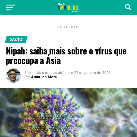
PUBLICIDADE
SAÚDE
Nipah: saiba mais sobre o vírus que
preocupa a Ásia
Públicado
6 meses atrás
em
27 de janeiro de 2026
Por
Amarildo Mota