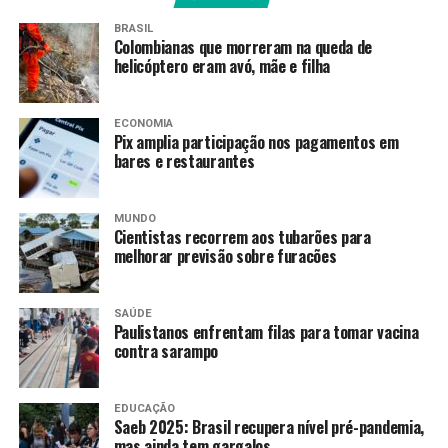
planeta e causar uma nova pandemia.
BRASIL
Colombianas que morreram na queda de
helicóptero eram avó, mãe e filha
Origem
Identificado pela primeira vez em 1999, durante um
ECONOMIA
surto entre criadores de suínos na Malásia, o Nipah foi
Pix amplia participação nos pagamentos em
bares e restaurantes
registrado posteriormente em Bangladesh em 2001 e,
desde então, surtos quase anuais têm sido notificados no
país. A doença, segundo a OMS, também vem sendo
MUNDO
Cientistas recorrem aos tubarões para
periodicamente identificada no leste da Índia, onde fica
melhorar previsão sobre furacões
Bengala Ocidental, epicentro do surto atual.
“Outras regiões podem estar em risco de infecção, visto
SAÚDE
que evidências do vírus foram encontradas no
Paulistanos enfrentam filas para tomar vacina
contra sarampo
reservatório natural conhecido (morcego do gênero
Pteropus) e em diversas outras espécies de morcegos em
vários países, incluindo Camboja, Gana, Indonésia,
EDUCAÇÃO
Madagascar, Filipinas e Tailândia.
Saeb 2025: Brasil recupera nível pré-pandemia,
mas ainda tem gargalos