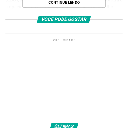
CONTINUE LENDO
a opacidade do cristalino, uma lente natural do olho.
Conforme o tempo passa, a catarata começa a
VOCÊ PODE GOSTAR
atrapalhar a visão. Com a cirurgia, o cristalino é
substituído por uma lente artificial.
Sinais
PUBLICIDADE
De acordo com o CBO, a catarata causa uma
diminuição progressiva da visão. É comum o
paciente perceber a visão turva, nebulosa ou com
aspecto de “véu”, e ter sensibilidade à luz, alteração
na percepção de cores (visão desbotada ou
amarelada) e dificuldade para enxergar à noite.
Outros sinais incluem halos ao redor de luzes, visão
dupla em um único olho e a necessidade frequente
de alterar a graduação dos óculos. Muitas vezes a
pessoa manifesta dificuldade acentuada para dirigir
ÚLTIMAS