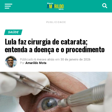
PUBLICIDADE
SAÚDE
Lula faz cirurgia de catarata;
entenda a doença e o procedimento
Públicado
6 meses atrás
em
30 de janeiro de 2026
Por
Amarildo Mota