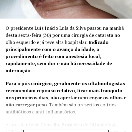
O presidente Luís Inácio Lula da Silva passou na manhã
desta sexta-feira (30) por uma
cirurgia de catarata no
olho esquerdo
e já teve alta hospitalar.
Indicado
principalmente com o avanço da idade, o
procedimento é feito com anestesia local,
rapidamente, sem dor e não há necessidade de
internação.
Para o pós cirúrgico, geralmente os oftalmologistas
recomendam repouso relativo, ficar mais tranquilo
nos primeiros dias, não apertar nem coçar os olhos e
não carregar peso.
Também são prescritos colírios
antibióticos e anti-inflamatórios.
A presidente do Conselho Brasileiro de Oftalmologia
(CBO), Maria Auxiliadora Frazão, explica que a catarata é