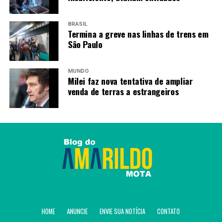
anos ou mais,
BRASIL
Termina a greve nas linhas de trens em
Fonte:
Agência Brasil
São Paulo
TAGS
MUNDO
Milei faz nova tentativa de ampliar
PRÓXIMO
venda de terras a estrangeiros
Ministério da Saúde diz que vírus Nipah não ameaça o
Brasil
RECENTES
Governo deve entregar mais 400 unidades
odontológicas móveis
Amarildo Mota
HOME
ANUNCIE
ENVIE SUA NOTÍCIA
CONTATO