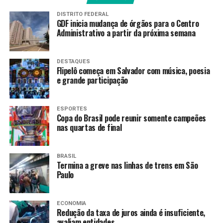
ou enxergar em ambientes com pouca iluminação.
Há situações em que visualiza círculos coloridos ou
DISTRITO FEDERAL
GDF inicia mudança de órgãos para o Centro
reflexos intensos em torno de lâmpadas e faróis de
Administrativo a partir da próxima semana
carros, especialmente à noite e percebe as cores
menos intensas ou com um tom amarelado.
DESTAQUES
Outros sinais que fazem acender o alerta é a
Flipelô começa em Salvador com música, poesia
e grande participação
necessidade de alterar a prescrição de lentes com
frequência e enxergar duas imagens de um único
objeto, mesmo quando se fecha um dos olhos
.
ESPORTES
Copa do Brasil pode reunir somente campeões
nas quartas de final
Procedimento
“Todas as pessoas terão que operar a catarata um dia,
BRASIL
com o tempo — duas vezes, pois temos dois olhos”, diz
Termina a greve nas linhas de trens em São
Paulo
Maria Auxiliadora Frazão. De acordo com a médica, o
ideal é que a cirurgia seja feita em um olho de cada vez,
com diferença de algumas semanas entre os dois
ECONOMIA
Redução da taxa de juros ainda é insuficiente,
procedimentos, como fez o presidente Lula, que já
avaliam entidades